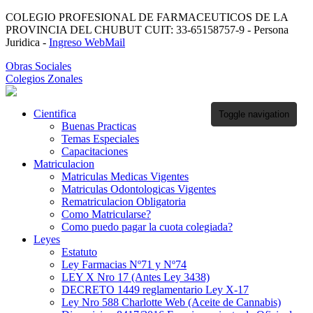
COLEGIO PROFESIONAL DE FARMACEUTICOS DE LA
PROVINCIA DEL CHUBUT CUIT: 33-65158757-9 - Persona
Juridica -
Ingreso WebMail
Obras Sociales
Colegios Zonales
Cientifica
Toggle navigation
Buenas Practicas
Temas Especiales
Capacitaciones
Matriculacion
Matriculas Medicas Vigentes
Matriculas Odontologicas Vigentes
Rematriculacion Obligatoria
Como Matricularse?
Como puedo pagar la cuota colegiada?
Leyes
Estatuto
Ley Farmacias Nº71 y Nº74
LEY X Nro 17 (Antes Ley 3438)
DECRETO 1449 reglamentario Ley X-17
Ley Nro 588 Charlotte Web (Aceite de Cannabis)