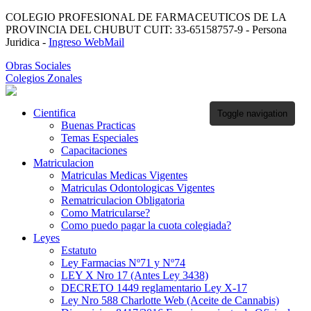
COLEGIO PROFESIONAL DE FARMACEUTICOS DE LA
PROVINCIA DEL CHUBUT CUIT: 33-65158757-9 - Persona
Juridica -
Ingreso WebMail
Obras Sociales
Colegios Zonales
Cientifica
Toggle navigation
Buenas Practicas
Temas Especiales
Capacitaciones
Matriculacion
Matriculas Medicas Vigentes
Matriculas Odontologicas Vigentes
Rematriculacion Obligatoria
Como Matricularse?
Como puedo pagar la cuota colegiada?
Leyes
Estatuto
Ley Farmacias Nº71 y Nº74
LEY X Nro 17 (Antes Ley 3438)
DECRETO 1449 reglamentario Ley X-17
Ley Nro 588 Charlotte Web (Aceite de Cannabis)