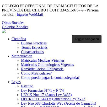
COLEGIO PROFESIONAL DE FARMACEUTICOS DE LA
PROVINCIA DEL CHUBUT CUIT: 33-65158757-9 - Persona
Juridica -
Ingreso WebMail
Obras Sociales
Colegios Zonales
Cientifica
Toggle navigation
Buenas Practicas
Temas Especiales
Capacitaciones
Matriculacion
Matriculas Medicas Vigentes
Matriculas Odontologicas Vigentes
Rematriculacion Obligatoria
Como Matricularse?
Como puedo pagar la cuota colegiada?
Leyes
Estatuto
Ley Farmacias Nº71 y Nº74
LEY X Nro 17 (Antes Ley 3438)
DECRETO 1449 reglamentario Ley X-17
Ley Nro 588 Charlotte Web (Aceite de Cannabis)