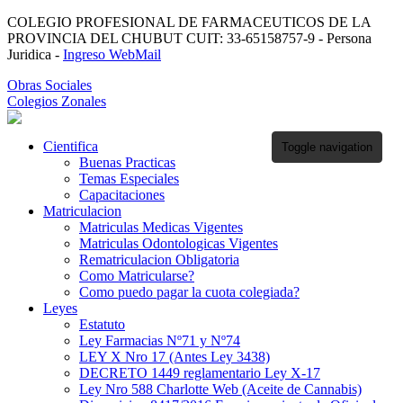
COLEGIO PROFESIONAL DE FARMACEUTICOS DE LA
PROVINCIA DEL CHUBUT CUIT: 33-65158757-9 - Persona
Juridica -
Ingreso WebMail
Obras Sociales
Colegios Zonales
Cientifica
Toggle navigation
Buenas Practicas
Temas Especiales
Capacitaciones
Matriculacion
Matriculas Medicas Vigentes
Matriculas Odontologicas Vigentes
Rematriculacion Obligatoria
Como Matricularse?
Como puedo pagar la cuota colegiada?
Leyes
Estatuto
Ley Farmacias Nº71 y Nº74
LEY X Nro 17 (Antes Ley 3438)
DECRETO 1449 reglamentario Ley X-17
Ley Nro 588 Charlotte Web (Aceite de Cannabis)