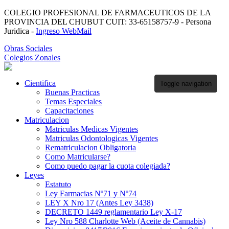
COLEGIO PROFESIONAL DE FARMACEUTICOS DE LA
PROVINCIA DEL CHUBUT CUIT: 33-65158757-9 - Persona
Juridica -
Ingreso WebMail
Obras Sociales
Colegios Zonales
Cientifica
Toggle navigation
Buenas Practicas
Temas Especiales
Capacitaciones
Matriculacion
Matriculas Medicas Vigentes
Matriculas Odontologicas Vigentes
Rematriculacion Obligatoria
Como Matricularse?
Como puedo pagar la cuota colegiada?
Leyes
Estatuto
Ley Farmacias Nº71 y Nº74
LEY X Nro 17 (Antes Ley 3438)
DECRETO 1449 reglamentario Ley X-17
Ley Nro 588 Charlotte Web (Aceite de Cannabis)